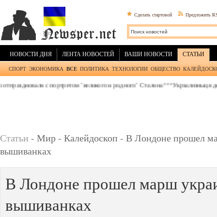
Сделать стартовой
Предложить R
НОВОСТИ ДНЯ
ЛЕНТА НОВОСТЕЙ
ВАШИ НОВОСТИ
СТАТЬИ
СПОРТ
ЭКОНОМИКА
ВСЕ
ПОЛИТИКА
ТЕХНОЛОГИИ
ОБЩЕСТВО
КАЛЕЙДОСК
раздновали с портретом "великого и родного" Сталина
***
Укрзализныця держи
Статьи
- Мир - Калейдоскоп - В Лондоне прошел м
вышиванках
В Лондоне прошел марш укра
вышиванках