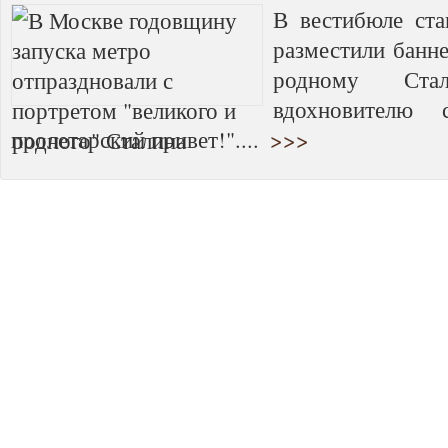
В вестибюле ста
разместили банне
родному Ста
вдохновителю 
пролетарский привет!"....
>>>