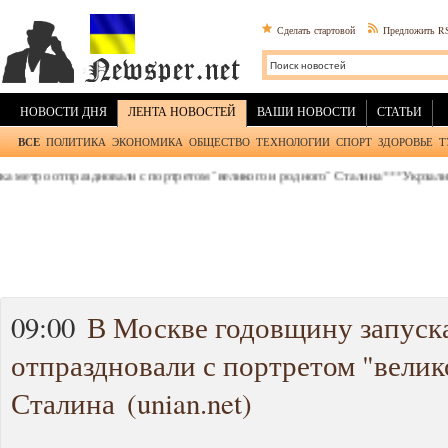
Сделать стартовой
Предложить R
НОВОСТИ ДНЯ
ЛЕНТА НОВОСТЕЙ
ВАШИ НОВОСТИ
СТАТЬИ
ВСЕ
ПОЛИТИКА
ЭКОНОМИКА
ОБЩЕСТВО
ТЕХНОЛОГИИ
СПОРТ
ЗДОРОВЬЕ
Т
етро отпраздновали с портретом "великого и родного" Сталина
***
Укрзализны
09:00
В Москве годовщину запуск
отпраздновали с портретом "велик
Сталина
(unian.net)