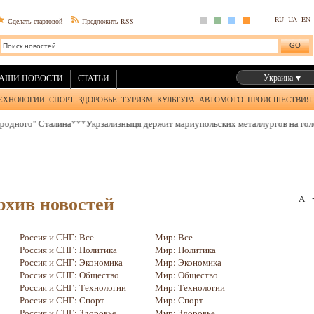
RU
UA
EN
Сделать стартовой
Предложить RSS
Украина
АШИ НОВОСТИ
СТАТЬИ
ЕХНОЛОГИИ
СПОРТ
ЗДОРОВЬЕ
ТУРИЗМ
КУЛЬТУРА
АВТОМОТО
ПРОИСШЕСТВИЯ
ого" Сталина
***
Укрзализныця держит мариупольских металлургов на голодно
рхив новостей
A
-
Россия и СНГ: Все
Мир: Все
Россия и СНГ: Политика
Мир: Политика
Россия и СНГ: Экономика
Мир: Экономика
Россия и СНГ: Общество
Мир: Общество
Россия и СНГ: Технологии
Мир: Технологии
Россия и СНГ: Спорт
Мир: Спорт
Россия и СНГ: Здоровье
Мир: Здоровье