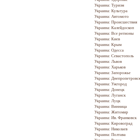
Украина: Туризм
Украина: Культура
Украина: Автомото
Украина: Происшествия
Украина: Калейдоскоп
Украина: Все регионы
Украина: Киев
Украина: Крым
Украина: Одесса
Украина: Севастополь
Украина: Львов
Украина: Харьков
Украина: Запорожье
Украина: Днепропетровс
Украина: Ужгород
Украина: Донецк
Украина: Луганск
Украина: Луцк
Украина: Винница
Украина: Житомир
Украина: Ив. Франковск
Украина: Кировоград
Украина: Николаев
Украина: Полтава