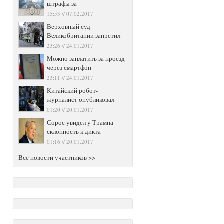
штрафы за
15:53 // 07.02.2017
Верховный суд
Великобритании запретил
23:26 // 24.01.2017
Можно заплатить за проезд
через смартфон
23:11 // 24.01.2017
Китайский робот-
журналист опубликовал
01:20 // 20.01.2017
Сорос увидел у Трампа
склонность к дикта
01:16 // 20.01.2017
Все новости участников >>