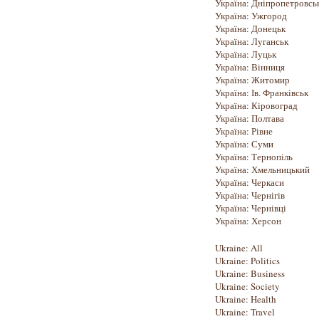
Україна: Дніпропетровсь
Україна: Ужгород
Україна: Донецьк
Україна: Луганськ
Україна: Луцьк
Україна: Вінниця
Україна: Житомир
Україна: Ів. Франківськ
Україна: Кіровоград
Україна: Полтава
Україна: Рівне
Україна: Суми
Україна: Тернопіль
Україна: Хмельницький
Україна: Черкаси
Україна: Чернігів
Україна: Чернівці
Україна: Херсон
Ukraine: All
Ukraine: Politics
Ukraine: Business
Ukraine: Society
Ukraine: Health
Ukraine: Travel