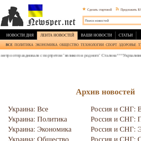
Сделать стартовой
Предложить R
НОВОСТИ ДНЯ
ЛЕНТА НОВОСТЕЙ
ВАШИ НОВОСТИ
СТАТЬИ
ВСЕ
ПОЛИТИКА
ЭКОНОМИКА
ОБЩЕСТВО
ТЕХНОЛОГИИ
СПОРТ
ЗДОРОВЬЕ
Т
 отпраздновали с портретом "великого и родного" Сталина
***
Укрзализныця д
Архив новостей
Украина: Все
Россия и СНГ: 
Украина: Политика
Россия и СНГ: 
Украина: Экономика
Россия и СНГ: 
Украина: Общество
Россия и СНГ: 