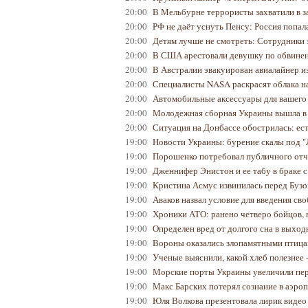
20:00
В Мельбурне террористы захватили в
20:00
РФ не даёт уснуть Пенсу: Россия попал
20:00
Детям лучше не смотреть: Сотрудники 
20:00
В США арестовали девушку по обвинени
20:00
В Австралии эвакуирован авиалайнер и
20:00
Специалисты NASA раскрасят облака
20:00
Автомобильные аксессуары для вашего
20:00
Молодежная сборная Украины вышла в 
20:00
Ситуация на Донбассе обострилась: е
19:00
Новости Украины: бурение скалы под "
19:00
Порошенко потребовал публичного отч
19:00
Дженнифер Энистон и ее табу в браке 
19:00
Кристина Асмус извинилась перед Буз
19:00
Аваков назвал условие для введения с
19:00
Хроники АТО: ранено четверо бойцов, 
19:00
Определен вред от долгого сна в выхо
19:00
Вороны оказались злопамятными птиц
19:00
Ученые выяснили, какой хлеб полезнее
19:00
Морские порты Украины увеличили пер
19:00
Макс Барских потерял сознание в аэро
19:00
Юля Волкова презентовала лирик видео