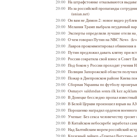
20:00
На штрафстоянке отказываются выдав
20:00
Из-за российской пропаганды сотрудни
(unian.net)
20:00
Он вам не Димон-2: новое видео рубле
20:00
Мелания Трамп выбрала неудачный нар
20:00
Эксперты определили лучшие отели на
20:00
О чем говорил Путин на NBC News
(kv
20:00
Лавров прокомментировал обвинения в
20:00
Путин предложил давать клятву при вс
20:00
Россия сократила свой взнос в Совет Е
20:00
Под боком у России проходят учения
20:00
Полиция Запорожской области получил
20:00
Пожар в Днепровском районе Киева пок
20:00
Сборная Украины по футболу проигрыв
20:00
Osmayev saldırıdan sonra ilk kez açıkl
20:00
В Донецке бесследно пропал известный
20:00
В Белой Церкви произошел взрыв на АЗ
20:00
Порошенко наградил орденом военног
20:00
Ученые: Без секса человечеству грози
20:00
В Китайском небоскребе заработал са
20:00
Над Балтийским морем российский ис
20:00
Круизный лайнер «Генерал Ватутин» от