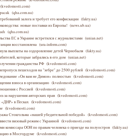
(kvedomosti.com)
yapacak
(qha.com.ua)
ребований залога и требует его конфискации
(fakty.ua)
иководства: новые поставки из Европы!
(news.ub.ua)
şadı
(qha.com.ua)
ьства ЕС в Украине встретился с журналистами
(unian.net)
танции восстановлена
(ura-inform.com)
рнула выплаты на оздоровление детей Чернобыля
(fakty.ua)
абителей, которые забрались в его дом
(unian.net)
получении гражданства РФ
(kvedomosti.com)
непропуск пешеходов на "зебре" до 2500 рублей
(kvedomosti.com)
следование «Он вам не Димон» полностью
(kvedomosti.com)
ащении взноса в организацию
(kvedomosti.com)
тношения с Россией
(kvedomosti.com)
из-за нарушения авторских прав
(kvedomosti.com)
и «ДНР» в Песках
(kvedomosti.com)
ве
(kvedomosti.com)
ража Стокгольма «нашей убедительной победой»
(kvedomosti.com)
 ввести визовый режим с Украиной
(kvedomosti.com)
ми комиссара ООН по правам человека о приезде на полуостров
(fakty.ua)
вацию в Мосгордуме
(kvedomosti.com)