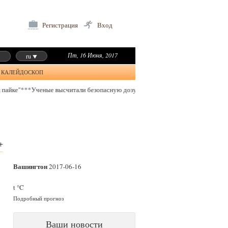
Регистрация
Вход
Пт, 16 Июня, 2017
ru
КАЛЕЙДОСКОП
Ученые высчитали безопасную дозу кофеина на день
***
Президент: Формат к
+
Вашингтон
2017-06-16
t °C
Подробный прогноз
Ваши новости