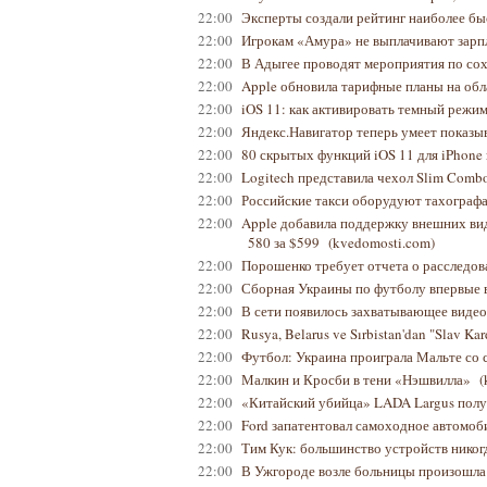
22:00
Эксперты создали рейтинг наиболее бы
22:00
Игрокам «Амура» не выплачивают зарп
22:00
В Адыгее проводят мероприятия по с
22:00
Apple обновила тарифные планы на об
22:00
iOS 11: как активировать темный режи
22:00
Яндекс.Навигатор теперь умеет показы
22:00
80 скрытых функций iOS 11 для iPhone 
22:00
Logitech представила чехол Slim Combo
22:00
Российские такси оборудуют тахограф
22:00
Apple добавила поддержку внешних вид
580 за $599
(kvedomosti.com)
22:00
Порошенко требует отчета о расследо
22:00
Сборная Украины по футболу впервые в
22:00
В сети появилось захватывающее видео
22:00
Rusya, Belarus ve Sırbistan'dan "Slav Kar
22:00
Футбол: Украина проиграла Мальте со 
22:00
Малкин и Кросби в тени «Нэшвилла»
(
22:00
«Китайский убийца» LADA Largus пол
22:00
Ford запатентовал самоходное автомоб
22:00
Тим Кук: большинство устройств никог
22:00
В Ужгороде возле больницы произошла