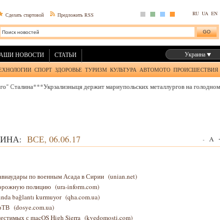
RU
UA
EN
Сделать стартовой
Предложить RSS
Украина
АШИ НОВОСТИ
СТАТЬИ
ЕХНОЛОГИИ
СПОРТ
ЗДОРОВЬЕ
ТУРИЗМ
КУЛЬТУРА
АВТОМОТО
ПРОИСШЕСТВИЯ
а
***
Укрзализныця держит мариупольских металлургов на голодном пайке
"
***
АИНА:
ВСЕ, 06.06.17
A
-
 авиаудары по военным Асада в Сирии
(unian.net)
 дорожную полицию
(ura-inform.com)
asında bağlantı kurmuyor
(qha.com.ua)
крТВ
(dosye.com.ua)
естимых с macOS High Sierra
(kvedomosti.com)