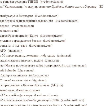
ать вопреки решению ГИБДД
(kvedomosti.com)
ки "Укрзализныци" с оккупированного Донбасса боятся ехать в Украину - ИС
вской усадьбы Медведева
(kvedomosti.com)
яд: первую леди раскритиковали в Сети
(kvedomosti.com)
 дереве
(kvedomosti.com)
edomosti.com)
 адрес России цитатой Канта
(kvedomosti.com)
туплении в гражданство России
(kvedomosti.com)
вропы на 11 млн евро
(kvedomosti.com)
 НАТО
(unian.net)
а 50 новых машин, половина - гибридные
(unian.net)
азали с высоты птичьего полета
(unian.net)
ает Мальте после первого тайма товарищеской игры
(unian.net)
amada bulundu
(qha.com.ua)
 блогер и журналист
(obkom.net.ua)
С: погиб человек
(news.bigmir.net)
о корреспондента Наталью Нагорную
(fakty.ua)
т вымирание
(kvedomosti.com)
мый быстрый лифт в мире
(kvedomosti.com)
требитель перехватил бомбардировщик США
(kvedomosti.com)
казался идти в Одессу и отправился на Ростов
(kvedomosti.com)