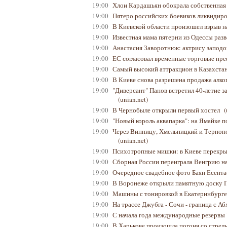
19:00
Хлои Кардашьян обокрала собственная
19:00
Пятеро российских боевиков ликвиди
19:00
В Киевской области произошел взрыв н
19:00
Известная мама пятерни из Одессы раз
19:00
Анастасия Заворотнюк: актрису заподо
19:00
ЕС согласовал временные торговые пр
19:00
Самый высокий аттракцион в Казахста
19:00
В Киеве снова разрешена продажа алко
19:00
"Диверсант" Панов встретил 40-летие 
(unian.net)
19:00
В Чернобыле открыли первый хостел
(
19:00
"Новый король аквапарка": на Ямайке п
19:00
Через Винницу, Хмельницкий и Тернопо
(unian.net)
19:00
Психотропные мишки: в Киеве перекры
19:00
Сборная России переиграла Венгрию н
19:00
Очередное свадебное фото Баян Есента
19:00
В Воронеже открыли памятную доску 
19:00
Машины с тонировкой в Екатеринбург
19:00
На трассе Джубга - Сочи - граница с А
19:00
С начала года международные резервы
19:00
В Харькове произошла погоня со стрел