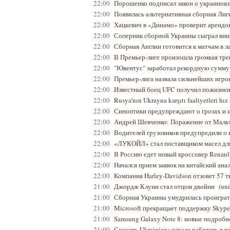
22:00
Порошенко подписал закон о украиноя
22:00
Появилась альтернативная сборная Ли
22:00
Хацкевич в «Динамо» проверит аренд
22:00
Соперник сборной Украины сыграл вн
22:00
Сборная Англии готовится к матчам в 
22:00
В Премьер-лиге произошла громкая тре
22:00
"Ювентус" заработал рекордную сумму
22:00
Премьер-лига назвала сильнейших игро
22:00
Известный боец UFC получил пожизне
22:00
Rusya'nın Ukrayna karşıtı faaliyetleri hı
22:00
Синоптики предупреждают о грозах и 
22:00
Андрей Шевченко: Поражение от Маль
22:00
Водителей грузовиков предупредили о 
22:00
«ЛУКОЙЛ» стал поставщиком масел дл
22:00
В Россию едет новый кроссовер Renaul
22:00
Начался прием заявок на китайский ана
22:00
Компания Harley-Davidson отзовет 57 
21:00
Джордж Клуни стал отцом двойни
(uni
21:00
Сборная Украины умудрилась проигра
21:00
Microsoft прекращает поддержку Skyp
21:00
Samsung Galaxy Note 8: новые подроб
21:00
Соцсеть Ukrainians начала работать в 