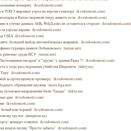
 заложники женщину
(kvedomosti.com)
а в ТОП-3 мировых угроз по версии сенатора
(kvedomosti.com)
зоопарка в Китае скормили тигру живого осла
(kvedomosti.com)
ю в утечке данных АНБ, WikiLeaks не останется в стороне
(kvedomosti.com)
з-за угрозы взрыва
(kvedomosti.com)
 над США
(kvedomosti.com)
 авто, большой выбор автомобильных ковриков.
(kvedomosti.com)
финал турнира памяти Лобановского
(unian.net)
сть раненые среди ВСУ
(unian.net)
Ласточкиным гнездом" и "трупы" у здания Рады ??
(kvedomosti.com)
ета о ходе расследования убийства Шеремета
(fakty.ua)
с Теру
(kvedomosti.com)
овой за пропущенную премьеру
(kvedomosti.com)
вободного обращения оружия
(news.liga.net)
на луганском направлении били "Грады"
(fakty.ua)
дные дни
(kvedomosti.com)
ами
(kvedomosti.com)
 - белый или черный
(kvedomosti.com)
евалку грузов
(minprom.ua)
порту: концерт отменен
(kvedomosti.com)
 на новую песню "Просто забыть"
(kvedomosti.com)