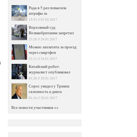
Рада в 5 раз повысила
штрафы за
15:53 // 07.02.2017
Верховный суд
Великобритании запретил
23:26 // 24.01.2017
Можно заплатить за проезд
через смартфон
23:11 // 24.01.2017
X
Китайский робот-
журналист опубликовал
01:20 // 20.01.2017
Сорос увидел у Трампа
склонность к дикта
01:16 // 20.01.2017
Все новости участников >>