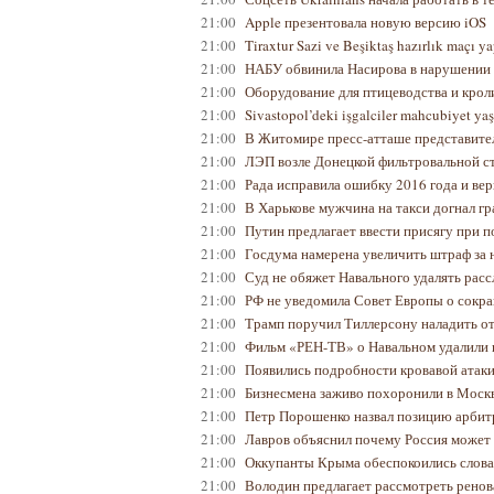
21:00
Apple презентовала новую версию iOS
21:00
Tiraxtur Sazi ve Beşiktaş hazırlık maçı 
21:00
НАБУ обвинила Насирова в нарушении т
21:00
Оборудование для птицеводства и крол
21:00
Sivastopol’deki işgalciler mahcubiyet ya
21:00
В Житомире пресс-атташе представител
21:00
ЛЭП возле Донецкой фильтровальной с
21:00
Рада исправила ошибку 2016 года и ве
21:00
В Харькове мужчина на такси догнал гр
21:00
Путин предлагает ввести присягу при 
21:00
Госдума намерена увеличить штраф за 
21:00
Суд не обяжет Навального удалять рас
21:00
РФ не уведомила Совет Европы о сокр
21:00
Трамп поручил Тиллерсону наладить о
21:00
Фильм «РЕН-ТВ» о Навальном удалили 
21:00
Появились подробности кровавой атак
21:00
Бизнесмена заживо похоронили в Моск
21:00
Петр Порошенко назвал позицию арбит
21:00
Лавров объяснил почему Россия может
21:00
Оккупанты Крыма обеспокоились слова
21:00
Володин предлагает рассмотреть рено