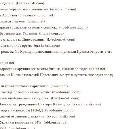
 подруга
(kvedomosti.com)
рованы украинскими военными
(ura-inform.com)
а АЗС - погиб человек
(unian.net)
водится с мужем
(unian.net)
зрили в пластике на новых снимках
(kvedomosti.com)
еференции для Украины
(irtafax.com.ua)
не откроют ко Дню столицы
(kvedomosti.com)
голя в ночное время
(ura-inform.com)
за решеткой в Крыму, правозащитники призвали Путина отпустить его
unian.net)
одросток нарушил все законы физики, скользя по воде
(unian.net)
ль: из Киева в польский Перемышль могут запустить еще один поезд
ли канал поставки наркотиков
(unian.net)
а выезде в товарищеском матче
(kvedomosti.com)
евой опубликовали в соцсетях
(kvedomosti.com)
Почетному гражданину Виктору Кузнецову
(kvedomosti.com)
е ищут инспекторы ГИБДД
(kvedomosti.com)
бхазией ограничат движение
(kvedomosti.com)
 Украины выросли на 14%
(obkom.net.ua)
ьбой
(ura-inform.com)