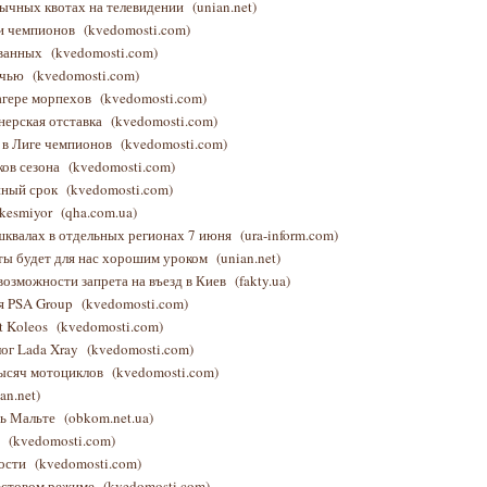
зычных квотах на телевидении
(unian.net)
ги чемпионов
(kvedomosti.com)
ованных
(kvedomosti.com)
ичью
(kvedomosti.com)
лагере морпехов
(kvedomosti.com)
нерская отставка
(kvedomosti.com)
 в Лиге чемпионов
(kvedomosti.com)
ков сезона
(kvedomosti.com)
нный срок
(kvedomosti.com)
z kesmiyor
(qha.com.ua)
шквалах в отдельных регионах 7 июня
(ura-inform.com)
ты будет для нас хорошим уроком
(unian.net)
возможности запрета на въезд в Киев
(fakty.ua)
я PSA Group
(kvedomosti.com)
t Koleos
(kvedomosti.com)
лог Lada Xray
(kvedomosti.com)
тысяч мотоциклов
(kvedomosti.com)
an.net)
ть Мальте
(obkom.net.ua)
e
(kvedomosti.com)
ности
(kvedomosti.com)
тестовом режиме
(kvedomosti.com)