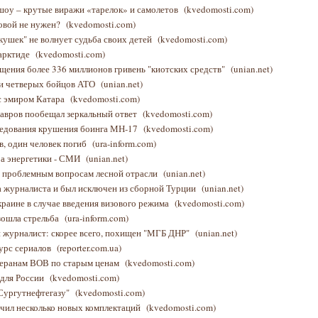
шоу – крутые виражи «тарелок» и самолетов
(kvedomosti.com)
овой не нужен?
(kvedomosti.com)
кушек" не волнует судьба своих детей
(kvedomosti.com)
тарктиде
(kvedomosti.com)
ищения более 336 миллионов гривень "киотских средств"
(unian.net)
ли четверых бойцов АТО
(unian.net)
с эмиром Катара
(kvedomosti.com)
Лавров пообещал зеркальный ответ
(kvedomosti.com)
следования крушения боинга МН-17
(kvedomosti.com)
в, один человек погиб
(ura-inform.com)
ра энергетики - СМИ
(unian.net)
о проблемным вопросам лесной отрасли
(unian.net)
а журналиста и был исключен из сборной Турции
(unian.net)
краине в случае введения визового режима
(kvedomosti.com)
зошла стрельба
(ura-inform.com)
й журналист: скорее всего, похищен "МГБ ДНР"
(unian.net)
урс сериалов
(reporter.com.ua)
теранам ВОВ по старым ценам
(kvedomosti.com)
 для России
(kvedomosti.com)
"Сургутнефтегазу"
(kvedomosti.com)
чил несколько новых комплектаций
(kvedomosti.com)