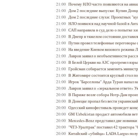
21:00
Почему НЛО часто появляются на авиа
21:00
Дом 2 последние выпуски: Купин Донц
21:00
Дом 2 последние слухи: Проектных "ку
21:00
НЛО появился над научной базой в Ан
21:00
САП направила в суд дело о попытке х
21:00
В Днепр в тяжелом состоянии достави
21:00
Путин провел телефонные переговоры 
21:00
На введение Киевом визового режима 
21:00
Лавров заявил о необъективности рас
21:00
В Белой Церкви на АЗС прогремел взры
21:00
Гройсман собирается заменить минист
21:00
В Житомире состоится круглый стол п
21:00
Игрок "Барселоны" Арда Туран напал н
20:00
Лавров заявил о «зеркальном ответе» У
20:00
В Париже возле собора Нотр-Дам прои
20:00
В Донецке пропал без вести украински
20:00
Одесский кинофестиваль проведет конк
20:00
GM Uzbekistan продаст автомобили ве
20:00
Mercedes-Benz представил две новинки
20:00
"ЧТЗ-Уралтрак" поставил 42 трактора 
20:00
Китайский «убийца» LADA Largus полу