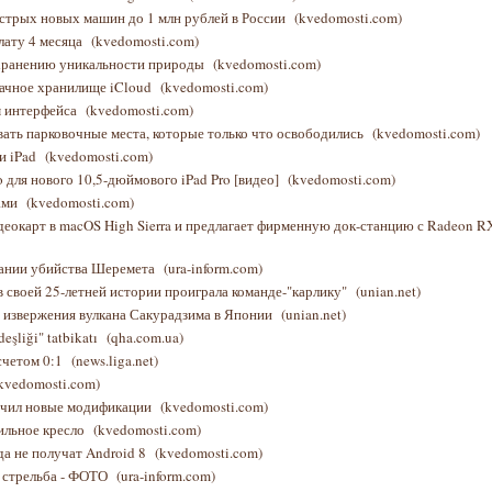
стрых новых машин до 1 млн рублей в России
(kvedomosti.com)
лату 4 месяца
(kvedomosti.com)
охранению уникальности природы
(kvedomosti.com)
лачное хранилище iCloud
(kvedomosti.com)
м интерфейса
(kvedomosti.com)
вать парковочные места, которые только что освободились
(kvedomosti.com)
и iPad
(kvedomosti.com)
 для нового 10,5-дюймового iPad Pro [видео]
(kvedomosti.com)
ами
(kvedomosti.com)
еокарт в macOS High Sierra и предлагает фирменную док-станцию с Radeon R
вании убийства Шеремета
(ura-inform.com)
 своей 25-летней истории проиграла команде-"карлику"
(unian.net)
 извержения вулкана Сакурадзима в Японии
(unian.net)
deşliği" tatbikatı
(qha.com.ua)
счетом 0:1
(news.liga.net)
kvedomosti.com)
учил новые модификации
(kvedomosti.com)
ильное кресло
(kvedomosti.com)
да не получат Android 8
(kvedomosti.com)
 стрельба - ФОТО
(ura-inform.com)