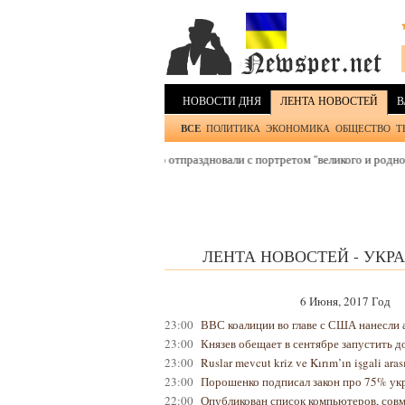
НОВОСТИ ДНЯ
ЛЕНТА НОВОСТЕЙ
В
ВСЕ
ПОЛИТИКА
ЭКОНОМИКА
ОБЩЕСТВО
Т
вщину запуска метро отпраздновали с портретом "великого и родного" Сталин
ЛЕНТА НОВОСТЕЙ - УКР
6 Июня, 2017 Год
23:00
ВВС коалиции во главе с США нанесли
23:00
Князев обещает в сентябре запустить
23:00
Ruslar mevcut kriz ve Kırım’ın işgali ar
23:00
Порошенко подписал закон про 75% у
22:00
Опубликован список компьютеров, совм