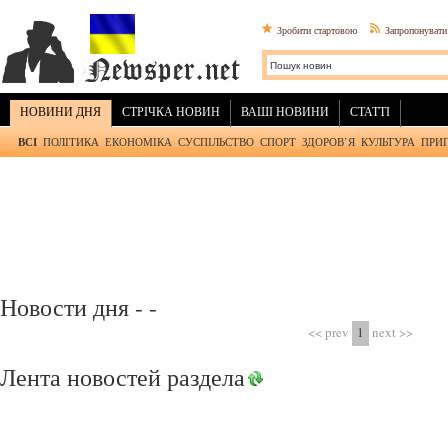
Зробити стартовою
Запропонуват
НОВИНИ ДНЯ
СТРІЧКА НОВИН
ВАШІ НОВИНИ
СТАТТІ
ВСІ
ПОЛІТИКА
ЕКОНОМІКА
СУСПІЛЬСТВО
СПОРТ
ЗДОРОВ’Я
КУЛЬТУРА
ПРИ
Новости дня - -
<< prev
1
next >>
Лента новостей раздела