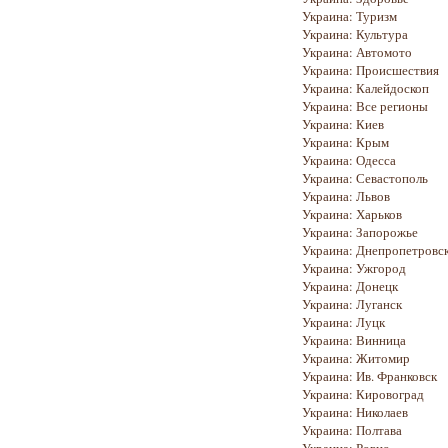
Украина: Туризм
Украина: Культура
Украина: Автомото
Украина: Происшествия
Украина: Калейдоскоп
Украина: Все регионы
Украина: Киев
Украина: Крым
Украина: Одесса
Украина: Севастополь
Украина: Львов
Украина: Харьков
Украина: Запорожье
Украина: Днепропетровс
Украина: Ужгород
Украина: Донецк
Украина: Луганск
Украина: Луцк
Украина: Винница
Украина: Житомир
Украина: Ив. Франковск
Украина: Кировоград
Украина: Николаев
Украина: Полтава