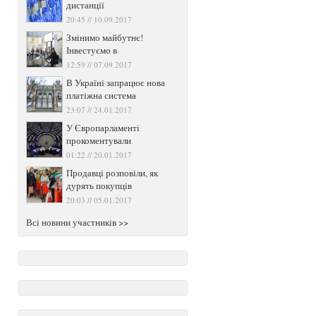
дистанції
20:45 // 10.09.2017
Змінимо майбутнє!
Інвестуємо в
12:59 // 07.09.2017
В Україні запрацює нова
платіжна система
23:07 // 24.01.2017
У Європарламенті
прокоментували
01:22 // 20.01.2017
Продавці розповіли, як
дурять покупців
20:03 // 05.01.2017
Всі новини участників >>