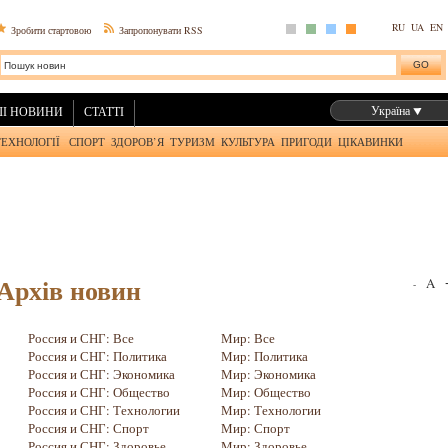
RU
UA
EN
Зробити стартовою
Запропонувати RSS
Україна
І НОВИНИ
СТАТТІ
ТЕХНОЛОГІЇ
СПОРТ
ЗДОРОВ’Я
ТУРИЗМ
КУЛЬТУРА
ПРИГОДИ
ЦІКАВИНКИ
Архів новин
A
-
Россия и СНГ: Все
Мир: Все
Россия и СНГ: Политика
Мир: Политика
Россия и СНГ: Экономика
Мир: Экономика
Россия и СНГ: Общество
Мир: Общество
Россия и СНГ: Технологии
Мир: Технологии
Россия и СНГ: Спорт
Мир: Спорт
Россия и СНГ: Здоровье
Мир: Здоровье