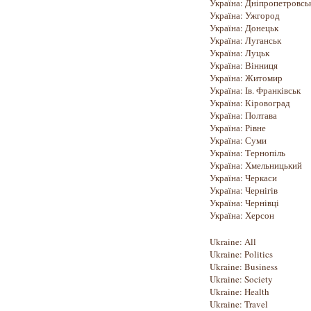
Україна: Дніпропетровсь
Україна: Ужгород
Україна: Донецьк
Україна: Луганськ
Україна: Луцьк
Україна: Вінниця
Україна: Житомир
Україна: Ів. Франківськ
Україна: Кіровоград
Україна: Полтава
Україна: Рівне
Україна: Суми
Україна: Тернопіль
Україна: Хмельницький
Україна: Черкаси
Україна: Чернігів
Україна: Чернівці
Україна: Херсон
Ukraine: All
Ukraine: Politics
Ukraine: Business
Ukraine: Society
Ukraine: Health
Ukraine: Travel