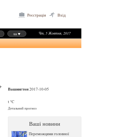
Реєстрація
Вхід
Чт, 5 Жовтня, 2017
ua
+
Вашингтон
2017-10-05
t °C
Детальний прогноз
Ваші новини
Переможцями головної