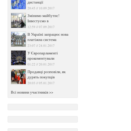
дистанції
20:45 // 10.09.2017
Змінимо майбутнє!
Інвестуємо в
12:59 // 07.09.2017
В Україні запрацює нова
платіжна система
23:07 // 24.01.2017
У Європарламенті
прокоментували
01:22 // 20.01.2017
Продавці розповіли, як
дурять покупців
20:03 // 05.01.2017
Всі новини участників >>