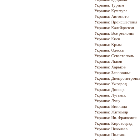
Украина: Туризм
Украина: Культура
Украина: Автомото
Украина: Происшествия
Украина: Калейдоскоп
Украина: Все регионы
Украина: Киев
Украина: Крым
Украина: Одесса
Украина: Севастополь
Украина: Львов
Украина: Харьков
Украина: Запорожье
Украина: Днепропетровс
Украина: Ужгород
Украина: Донецк
Украина: Луганск
Украина: Луцк
Украина: Винница
Украина: Житомир
Украина: Ив. Франковск
Украина: Кировоград
Украина: Николаев
Украина: Полтава