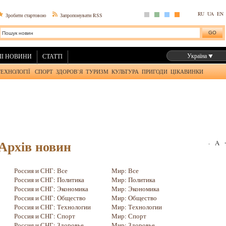
RU
UA
EN
Зробити стартовою
Запропонувати RSS
Україна
І НОВИНИ
СТАТТІ
ТЕХНОЛОГІЇ
СПОРТ
ЗДОРОВ’Я
ТУРИЗМ
КУЛЬТУРА
ПРИГОДИ
ЦІКАВИНКИ
Архів новин
A
-
Россия и СНГ: Все
Мир: Все
Россия и СНГ: Политика
Мир: Политика
Россия и СНГ: Экономика
Мир: Экономика
Россия и СНГ: Общество
Мир: Общество
Россия и СНГ: Технологии
Мир: Технологии
Россия и СНГ: Спорт
Мир: Спорт
Россия и СНГ: Здоровье
Мир: Здоровье