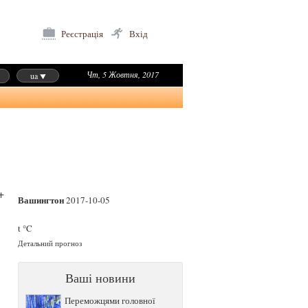
Реєстрація
Вхід
Чт, 5 Жовтня, 2017
ua
+
Вашингтон
2017-10-05
t °C
Детальний прогноз
Ваші новини
Переможцями головної