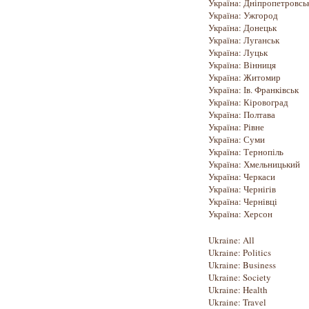
Україна: Дніпропетровсь
Україна: Ужгород
Україна: Донецьк
Україна: Луганськ
Україна: Луцьк
Україна: Вінниця
Україна: Житомир
Україна: Ів. Франківськ
Україна: Кіровоград
Україна: Полтава
Україна: Рівне
Україна: Суми
Україна: Тернопіль
Україна: Хмельницький
Україна: Черкаси
Україна: Чернігів
Україна: Чернівці
Україна: Херсон
Ukraine: All
Ukraine: Politics
Ukraine: Business
Ukraine: Society
Ukraine: Health
Ukraine: Travel