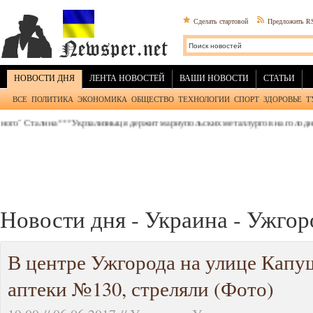
Сделать стартовой
Предложить R
НОВОСТИ ДНЯ
ЛЕНТА НОВОСТЕЙ
ВАШИ НОВОСТИ
СТАТЬИ
ВСЕ
ПОЛИТИКА
ЭКОНОМИКА
ОБЩЕСТВО
ТЕХНОЛОГИИ
СПОРТ
ЗДОРОВЬЕ
Т
Сталина
***
Укрзализныця держит мариупольских металлургов на голодном пайк
Новости дня - Украина - Ужгор
В центре Ужгорода на улице Капу
аптеки №130, стреляли (Фото)