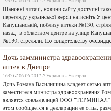
19:00 // 06.06.2017 // Украина - Ужгород
Шановні читачі, новини сайту доступні тако
перегляду української версії натисніть:У це
Капушанській, поблизу аптеки №130, стріл
назад в областном центре на улице Капушан
№130, стреляли. По свидетельству очевидцев
Дочь замминистра здравоохранени
аптек в Днепре
16:00 // 06.06.2017 // Украина - Ужгород
Дочь Романа Василишина владеет сетью апт
заместителя министра здравоохранения Ро
является совладелицей ООО "ТЕРМИНАЛ" - 
этом сообщается в декларации ее отца, раз