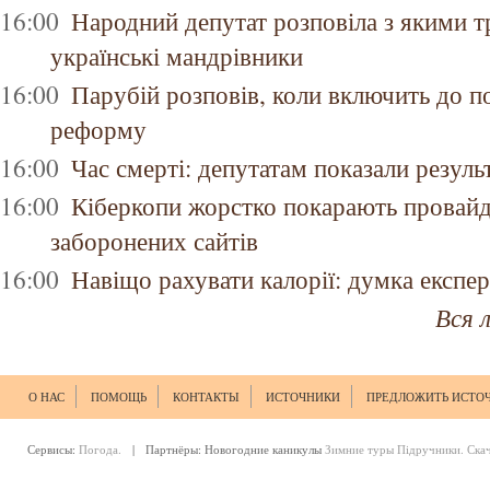
16:00
Народний депутат розповіла з якими 
українські мандрівники
16:00
Парубій розповів, коли включить до 
реформу
16:00
Час смерті: депутатам показали резуль
16:00
Кіберкопи жорстко покарають провайд
заборонених сайтів
16:00
Навіщо рахувати калорії: думка експер
Вся 
О НАС
ПОМОЩЬ
КОНТАКТЫ
ИСТОЧНИКИ
ПРЕДЛОЖИТЬ ИСТО
Сервисы:
Погода.
| Партнёры:
Новогодние каникулы
Зимние туры
Підручники. Ска