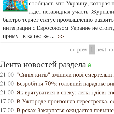
сообщает, что Украину, которая п
ждет незавидная участь. Журнали
быстро теряет статус промышленно развитой
интеграции с Евросоюзом Украине не стоит,
примут в качестве ...
>>
<< prev
1
next >
Лента новостей раздела
21:00
"Синіх китів" змінили нові смертельні
21:00
Безробіття 70%: головний парадокс ви
21:00
Як врятуватися в спеку: легкі і дієві с
17:00
В Ужгороде произошла перестрелка, е
17:00
В реках Закарпатья ожидается повыше