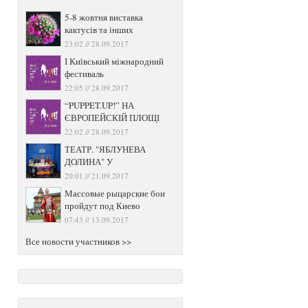
5-8 жовтня виставка
кактусів та інших
23:02 // 28.09.2017
І Київський міжнародний
фестиваль
22:05 // 28.09.2017
“PUPPET.UP!” НА
ЄВРОПЕЙСКІЙ ПЛОЩІ
22:02 // 28.09.2017
ТЕАТР. "ЯБЛУНЕВА
ДОЛИНА" У
20:01 // 21.09.2017
Массовые рыцарские бои
пройдут под Киево
07:43 // 13.09.2017
Все новости участников >>