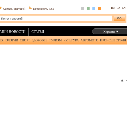
RU
UA
EN
Сделать стартовой
Предложить RSS
Украина
АШИ НОВОСТИ
СТАТЬИ
ЕХНОЛОГИИ
СПОРТ
ЗДОРОВЬЕ
ТУРИЗМ
КУЛЬТУРА
АВТОМОТО
ПРОИСШЕСТВИЯ
A
-