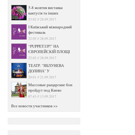
5-8 жовтня виставка
кактусів та інших
23:02 // 28.09.2017
І Київський міжнародний
фестиваль
22:05 // 28.09.2017
“PUPPET.UP!” НА
ЄВРОПЕЙСКІЙ ПЛОЩІ
22:02 // 28.09.2017
ТЕАТР. "ЯБЛУНЕВА
ДОЛИНА" У
20:01 // 21.09.2017
Массовые рыцарские бои
пройдут под Киево
07:43 // 13.09.2017
Все новости участников >>