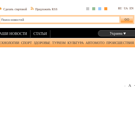
RU
UA
EN
Сделать стартовой
Предложить RSS
Украина
АШИ НОВОСТИ
СТАТЬИ
ЕХНОЛОГИИ
СПОРТ
ЗДОРОВЬЕ
ТУРИЗМ
КУЛЬТУРА
АВТОМОТО
ПРОИСШЕСТВИЯ
A
-