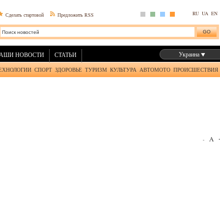
RU
UA
EN
Сделать стартовой
Предложить RSS
Украина
АШИ НОВОСТИ
СТАТЬИ
ЕХНОЛОГИИ
СПОРТ
ЗДОРОВЬЕ
ТУРИЗМ
КУЛЬТУРА
АВТОМОТО
ПРОИСШЕСТВИЯ
A
-