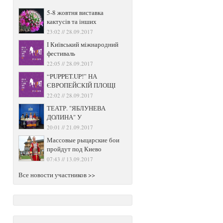
5-8 жовтня виставка
кактусів та інших
23:02 // 28.09.2017
І Київський міжнародний
фестиваль
22:05 // 28.09.2017
“PUPPET.UP!” НА
ЄВРОПЕЙСКІЙ ПЛОЩІ
22:02 // 28.09.2017
ТЕАТР. "ЯБЛУНЕВА
ДОЛИНА" У
20:01 // 21.09.2017
Массовые рыцарские бои
пройдут под Киево
07:43 // 13.09.2017
Все новости участников >>