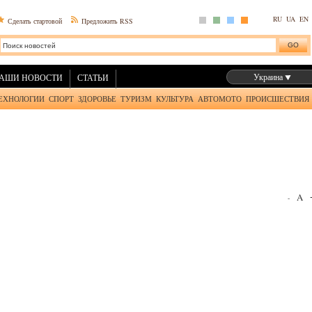
RU
UA
EN
Сделать стартовой
Предложить RSS
Украина
АШИ НОВОСТИ
СТАТЬИ
ЕХНОЛОГИИ
СПОРТ
ЗДОРОВЬЕ
ТУРИЗМ
КУЛЬТУРА
АВТОМОТО
ПРОИСШЕСТВИЯ
A
-