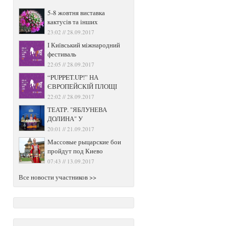
5-8 жовтня виставка
кактусів та інших
23:02 // 28.09.2017
І Київський міжнародний
фестиваль
22:05 // 28.09.2017
“PUPPET.UP!” НА
ЄВРОПЕЙСКІЙ ПЛОЩІ
22:02 // 28.09.2017
ТЕАТР. "ЯБЛУНЕВА
ДОЛИНА" У
20:01 // 21.09.2017
Массовые рыцарские бои
пройдут под Киево
07:43 // 13.09.2017
Все новости участников >>